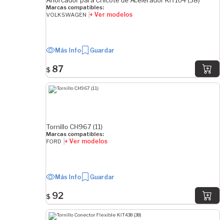
Ahorcador para Chicote de Acelerador KIT104 (38)
LARGO
Marcas compatibles:
+ Ver modelos
VOLKSWAGEN
26.5 mm
29.6 mm
38.5 mm
Más Info
Guardar
68.9 mm
69.8 mm
87
$
71.2 mm
72 mm
72.5 mm
73 mm
Tornillo CH967 (11)
79.5 mm
Marcas compatibles:
Ver Más
+ Ver modelos
FORD
DIÁMETRO DE ROSCA MAYOR
8 mm
Más Info
Guardar
10 mm
92
$
12 mm
14 mm