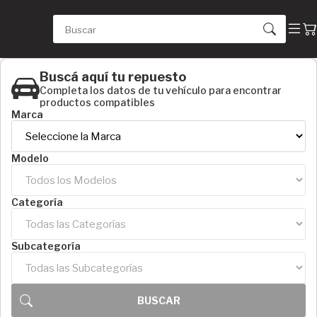
Buscá aquí tu repuesto
Completa los datos de tu vehículo para encontrar
productos compatibles
Marca
ORDEN
Modelo
Nombre de la A la Z ↗
Nombre de la Z la A ↘
Categoría
Mayor precio ⇡
Menor precio ⇣
Subcategoría
SUBCATEGORÍAS
Tornillos de Mordaza (15)
Varios (4)
EJE PROFUNDO