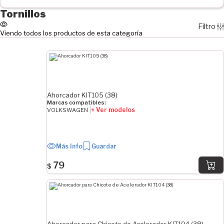
Tornillos
Delantero
Filtro
Trasero
Viendo todos los productos de esta categoría
EJE HORIZONTAL
Derecha
Izquierda
Ahorcador KIT105 (38)
Derecha/Izquierda
Marcas compatibles:
+ Ver modelos
VOLKSWAGEN
DIÁMETRO
8.2 mm
Más Info
Guardar
9.4 mm
9.7 mm
79
$
9.8 mm
10 mm
21.9 mm