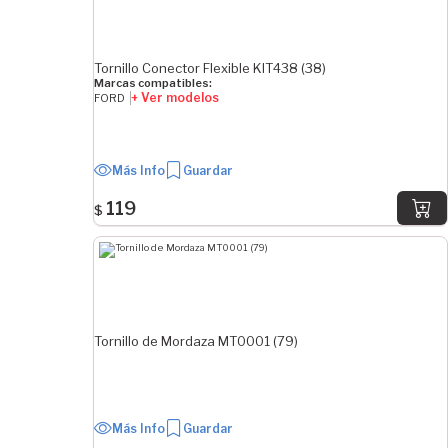
SEPARACIÓN DE ROSCA MAYOR
Tornillo Conector Flexible KIT438 (38)
1 mm
Marcas compatibles:
1.25 mm
+ Ver modelos
FORD
10 mm
Más Info
Guardar
ORIGEN
119
Plaza
$
Importado
Tornillo de Mordaza MT0001 (79)
Más Info
Guardar