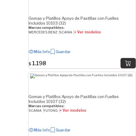
7 mm
8 mm
8.4 mm
Gomas y Platillos Apoyo de Pastillas con Fuelles
9 mm
Incluídos 10103 (32)
Marcas compatibles:
10 mm
+ Ver modelos
MERCEDES BENZ
SCANIA
12 mm
13 mm
Más Info
Guardar
14 mm
15 mm
1.198
$
16 mm
Ver Más
MEDIDA APLICACIÓN MAYOR EN PULGADAS
Gomas y Platillos Apoyo de Pastillas con Fuelles
1" 11/16
Incluídos 10107 (32)
2" 1/8
Marcas compatibles:
+ Ver modelos
SCANIA
YUTONG
2"
1" 3/4
Más Info
Guardar