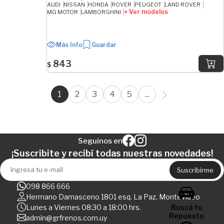
AUDI
NISSAN
HONDA
ROVER
PEUGEOT
LAND ROVER
+ Ver modelos
MG MOTOR
LAMBORGHINI
Más Info
Guardar
843
$
1
2
3
4
5
...
Seguinos en
¡Suscribite y recibí todas nuestras novedades!
Suscribirme
098 866 666
Hermano Damasceno 1801 esq. La Paz, Montevideo
Buscá tu
Lunes a Viernes 08:30 a 18:00 hrs.
Repuesto
admin@grfrenos.com.uy