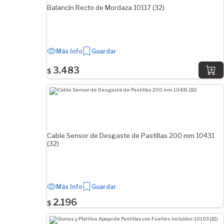
Balancín Recto de Mordaza 10117 (32)
1" 11/16
2" 1/8
MEDIDA APLICACIÓN MENOR
Más Info
Guardar
1.2 mm
3.483
$
1.25 mm
2 mm
6.5 mm
7 mm
8 mm
Cable Sensor de Desgaste de Pastillas 200 mm 10431
8.5 mm
(32)
9 mm
10 mm
11 mm
Ver Más
Más Info
Guardar
2.196
$
MEDIDA APLICACIÓN MAYOR