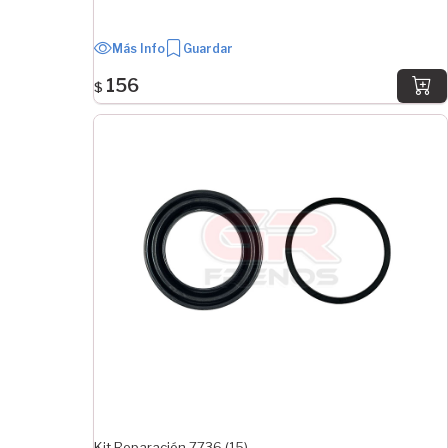
Más Info
Guardar
156
$
Kit Reparación 7736 (15)