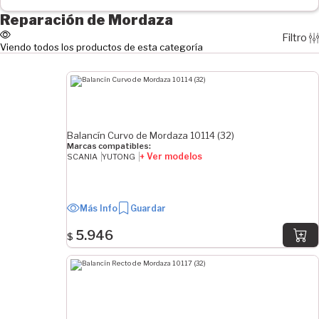
Correderas (151)
Reparación de Mordaza
Transporte Pesado (132)
Filtro
Soportes (6)
Viendo todos los productos de esta categoría
DIÁMETRO DEL PERNO
10 mm
11 mm
12 mm
Balancín Curvo de Mordaza 10114 (32)
Marcas compatibles:
+ Ver modelos
SCANIA
YUTONG
DIÁMETRO DEL PISTÓN MAYOR EN PULGADAS
19.5"
22.5"
Más Info
Guardar
5.946
$
MEDIDA APLICACIÓN MEDIA
18 mm
MEDIDA APLICACIÓN MENOR EN PULGADAS