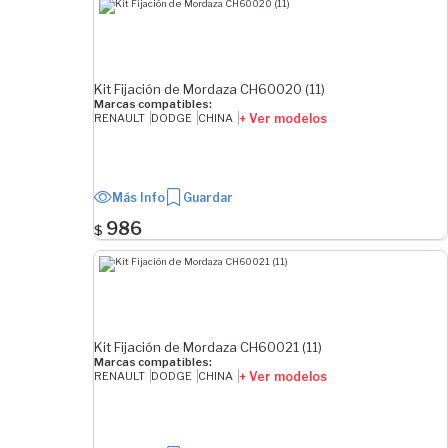
45 mm
50 mm
Ver Más
Kit Fijación de Mordaza CH60020 (11)
Marcas compatibles:
LARGO
+ Ver modelos
RENAULT
DODGE
CHINA
40.5 mm
43.2 mm
Más Info
Guardar
44.4 mm
44.5 mm
986
$
55 mm
58 mm
74 mm
75 mm
Kit Fijación de Mordaza CH60021 (11)
77 mm
Marcas compatibles:
104.5 mm
+ Ver modelos
RENAULT
DODGE
CHINA
DIÁMETRO DE ROSCA MAYOR