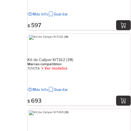
EJE HORIZONTAL
Derecha
Más Info
Guardar
Izquierda
597
$
Derecha/Izquierda
EJE VERTICAL
Inferior
Kit de Caliper KIT162 (38)
Superior
Marcas compatibles:
Inferior/Superior
+ Ver modelos
TOYOTA
MEDIDA
Más Info
Guardar
0 mm
693
$
DIÁMETRO
8 mm
12 mm