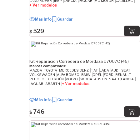
LAND ROVER
JEEP
LANCIA
JAGUAR
MG MOTOR
CADILLAC
+ Ver modelos
Más Info
Guardar
529
$
Kit Reparación Corredera de Mordaza D7007C (45)
Marcas compatibles:
MAZDA
TOYOTA
MERCEDES BENZ
FIAT
LADA
AUDI
SEAT
VOLKSWAGEN
ALFA ROMEO
BMW
OPEL
FORD
RENAULT
PEUGEOT
CITROËN
VOLVO
SKODA
AUSTIN
SAAB
LANCIA
+ Ver modelos
JAGUAR
ABARTH
Más Info
Guardar
746
$