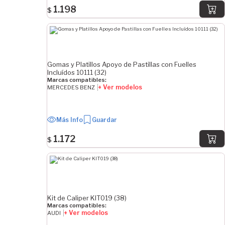
SISTEMA
1.198
$
WABCO
MOBIS
KELSEY-HAYES
KASCO
Gomas y Platillos Apoyo de Pastillas con Fuelles
DAC
Incluídos 10111 (32)
Marcas compatibles:
TOKICO
+ Ver modelos
MERCEDES BENZ
NAB-TOK
MANDO
NISSIN
Más Info
Guardar
SUMITOMO
1.172
$
Ver Más
EJE PROFUNDO
Delantero
Trasero
Kit de Caliper KIT019 (38)
Delantero/Trasero
Marcas compatibles:
+ Ver modelos
AUDI