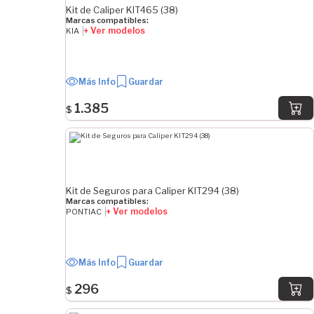
36.6 mm
Kit de Caliper KIT465 (38)
Marcas compatibles:
+ Ver modelos
KIA
ANCHO
1.1 mm
24 mm
Más Info
Guardar
26 mm
1.385
$
28 mm
29 mm
DIÁMETRO DEL PISTÓN MAYOR
Kit de Seguros para Caliper KIT294 (38)
9.8 mm
Marcas compatibles:
13.2 mm
+ Ver modelos
PONTIAC
20 mm
22.5 mm
25 mm
Más Info
Guardar
38 mm
296
$
39 mm
40 mm