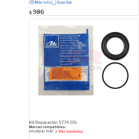
Más Info
Guardar
8 mm
9 mm
986
$
SEPARACIÓN DE ROSCA MAYOR
1 mm
1.25 mm
ORIGEN
Plaza
Importado
Kit Reparación 5774 (15)
Marcas compatibles:
+ Ver modelos
HYUNDAI
FIAT