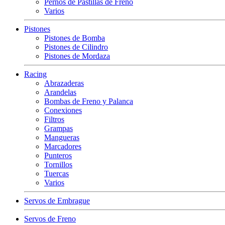
Pernos de Pastillas de Freno
Varios
Pistones
Pistones de Bomba
Pistones de Cilindro
Pistones de Mordaza
Racing
Abrazaderas
Arandelas
Bombas de Freno y Palanca
Conexiones
Filtros
Grampas
Mangueras
Marcadores
Punteros
Tornillos
Tuercas
Varios
Servos de Embrague
Servos de Freno