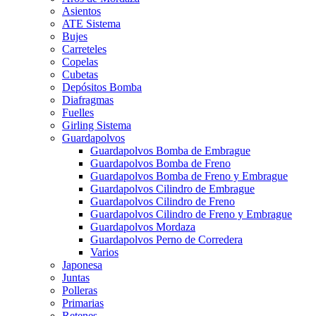
Asientos
ATE Sistema
Bujes
Carreteles
Copelas
Cubetas
Depósitos Bomba
Diafragmas
Fuelles
Girling Sistema
Guardapolvos
Guardapolvos Bomba de Embrague
Guardapolvos Bomba de Freno
Guardapolvos Bomba de Freno y Embrague
Guardapolvos Cilindro de Embrague
Guardapolvos Cilindro de Freno
Guardapolvos Cilindro de Freno y Embrague
Guardapolvos Mordaza
Guardapolvos Perno de Corredera
Varios
Japonesa
Juntas
Polleras
Primarias
Retenes