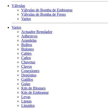
Válvulas
Válvulas de Bomba de Embrague
Válvulas de Bomba de Freno
Varios
Varios
Actuador Regulador
Adhesivos
Arandelas
Bulbos
Bulones
Cables
Caños
Chavetas
Clavos
Conexiones
Depósitos
Gatillos
Guías
Kits de Bloques
Kits de Embrague
Levas
Lingas
Líquidos