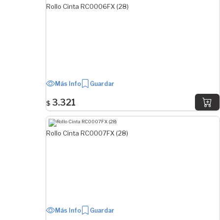
Rollo Cinta RC0006FX (28)
ANCHO
25.4 mm
30 mm
31.75 mm
38.1 mm
42 mm
Más Info
Guardar
44.5 mm
3.321
$
50.8 mm
57.15 mm
63.5 mm
Rollo Cinta RC0007FX (28)
69.85 mm
Ver Más
LARGO
0 mm
500 mm
Más Info
Guardar