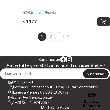
Más Info
Guardar
1.177
$
1
2
...
Seguinos en
¡Suscribite y recibí todas nuestras novedades!
Suscribirme
098 866 666
Hermano Damasceno 1801 esq. La Paz, Montevideo
Lunes a Viernes 08:30 a 18:00 hrs.
admin@grfrenos.com.uy
Buscá tu
2929 1351 / 2924 7657
Repuesto
Medios de Pago