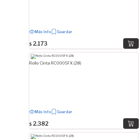
3/8"
5/16"
1/4"
3/16"
Más Info
Guardar
7/32"
2.173
$
ANCHO EN PULGADAS
Rollo Cinta RC0005FX (28)
1" 1/2
2" 1/4
1" 1/4
3"
2"
2" 1/2
4"
Más Info
Guardar
1" 3/4
2.382
$
2" 3/4
1"