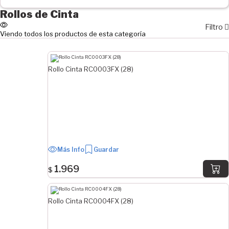
1000 cm
Rollos de Cinta
Filtro
ESPESOR
Viendo todos los productos de esta categoría
3 mm
3.5 mm
Rollo Cinta RC0003FX (28)
3.97 mm
4.76 mm
5.56 mm
6.35 mm
7.14 mm
7.94 mm
9.53 mm
Más Info
Guardar
12.7 mm
1.969
$
ESPESOR EN PULGADAS
Rollo Cinta RC0004FX (28)
9/32"
5/32"
1/2"