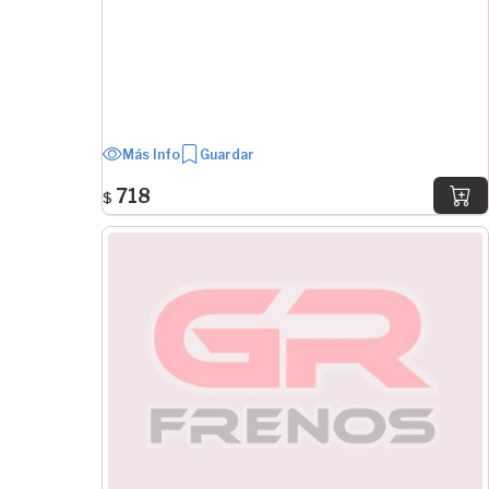
1" 1/4
11"
3"
2"
2" 1/2
4" 1/2
Más Info
Guardar
4"
718
$
1" 3/4
Ver Más
ANCHO
8 mm
28 mm
30 mm
31.75 mm
38 mm
44.5 mm
50 mm