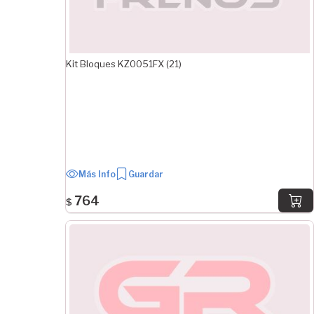
3.97 mm
4 mm
4.76 mm
Kit Bloques KZ0051FX (21)
5 mm
5.2 mm
5.5 mm
5.56 mm
5.7 mm
6 mm
Más Info
Guardar
6.2 mm
Ver Más
764
$