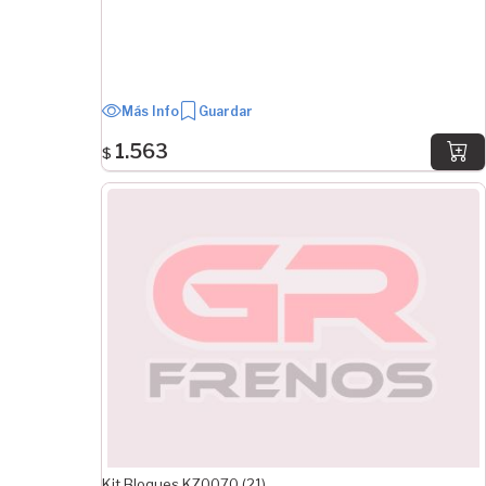
Más Info
Guardar
1.563
$
Kit Bloques KZ0070 (21)