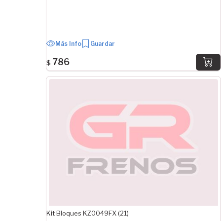
Delantero/Trasero
TIPO
Standard
Más Info
Guardar
3º Medida
786
$
2º Medida
1º Medida
DIÁMETRO
180 mm
185 mm
200 mm
280 mm
ANCHO EN PULGADAS
2" 1/4
3" 1/2
Kit Bloques KZ0049FX (21)