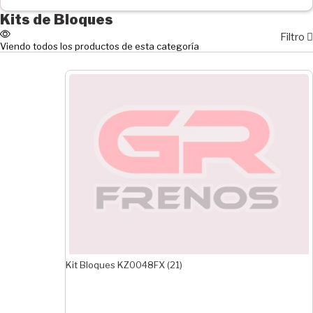
ESPESOR MAYOR EN PULGADAS
Kits de Bloques
1/2"
Filtro
5/32
Viendo todos los productos de esta categoría
3/8"
7/16"
5/16"
1/4"
7/32"
3/16"
SISTEMA
VARGA
BENDIX
EJE PROFUNDO
Kit Bloques KZ0048FX (21)
Delantero
Trasero