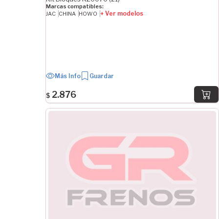
Marcas compatibles:
+ Ver modelos
JAC
CHINA
HOWO
Más Info
Guardar
2.876
$