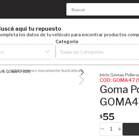
uscá aquí tu repuesto
ompleta los datos de tu vehículo para encontrar productos comp
Categoría
os
Todas las Categorías
Imágenes meramente ilustrativas
Inicio
Gomas
Pollera
COD: GOMA47 (
Goma Po
GOMA47
55
$