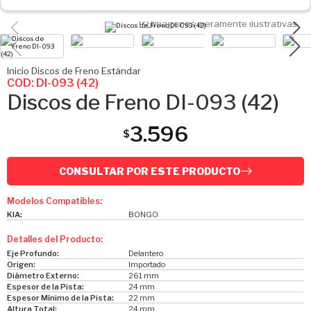
Imágenes meramente ilustrativas
Inicio
Discos de Freno
Estándar
COD: DI-093 (42)
Discos de Freno DI-093 (42)
3.596
$
CONSULTAR POR ESTE PRODUCTO
Modelos Compatibles:
KIA:
BONGO
Detalles del Producto:
Eje Profundo:
Delantero
Origen:
Importado
Diámetro Externo:
261 mm
Espesor de la Pista:
24 mm
Espesor Mínimo de la Pista:
22 mm
Altura Total:
24 mm