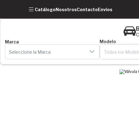
Catálogo
Nosotros
Contacto
Envíos
B
C
Modelo
Marca
Seleccione la Marca
Todos los Model