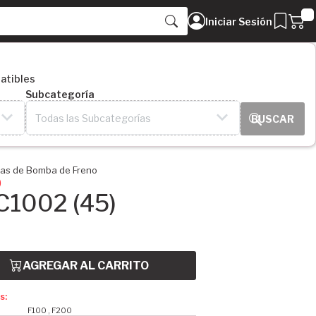
Iniciar Sesión
atibles
Subcategoría
Todas las Subcategorías
las de Bomba de Freno
)
 C1002 (45)
AGREGAR AL CARRITO
s:
F100 , F200