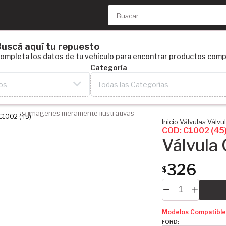
uscá aquí tu repuesto
ompleta los datos de tu vehículo para encontrar productos comp
Categoría
os
Todas las Categorías
Imágenes meramente ilustrativas
Inicio
Válvulas
Válvu
COD: C1002 (45
Válvula
326
$
Modelos Compatible
FORD: