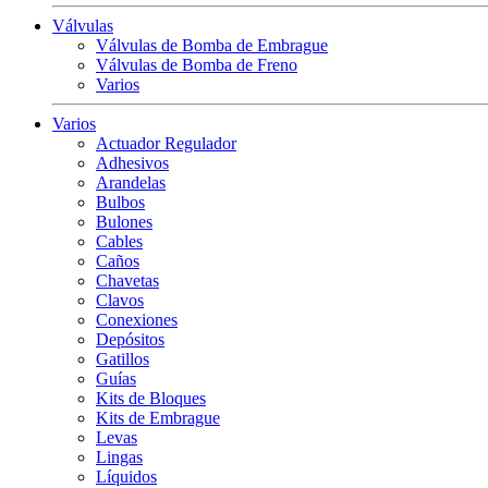
Válvulas
Válvulas de Bomba de Embrague
Válvulas de Bomba de Freno
Varios
Varios
Actuador Regulador
Adhesivos
Arandelas
Bulbos
Bulones
Cables
Caños
Chavetas
Clavos
Conexiones
Depósitos
Gatillos
Guías
Kits de Bloques
Kits de Embrague
Levas
Lingas
Líquidos