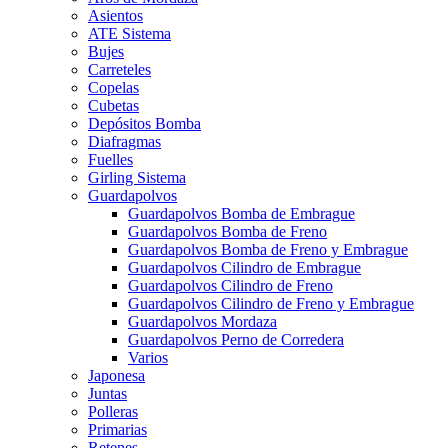
Asientos
ATE Sistema
Bujes
Carreteles
Copelas
Cubetas
Depósitos Bomba
Diafragmas
Fuelles
Girling Sistema
Guardapolvos
Guardapolvos Bomba de Embrague
Guardapolvos Bomba de Freno
Guardapolvos Bomba de Freno y Embrague
Guardapolvos Cilindro de Embrague
Guardapolvos Cilindro de Freno
Guardapolvos Cilindro de Freno y Embrague
Guardapolvos Mordaza
Guardapolvos Perno de Corredera
Varios
Japonesa
Juntas
Polleras
Primarias
Retenes