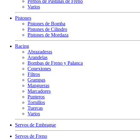
Pernos de Pastillas de Freno
Varios
Pistones
Pistones de Bomba
Pistones de Cilindro
Pistones de Mordaza
Racing
Abrazaderas
Arandelas
Bombas de Freno y Palanca
Conexiones
Filtros
Grampas
Mangueras
Marcadores
Punteros
Tornillos
Tuercas
Varios
Servos de Embrague
Servos de Freno