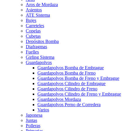
Aros de Mordaza
Asientos
ATE Sistema
Bujes
Carreteles
Copelas
Cubetas
Depósitos Bomba
Diafragmas
Fuelles
Girling Sistema
Guardapolvos
Guardapolvos Bomba de Embrague
Guardapolvos Bomba de Freno
Guardapolvos Bomba de Freno y Embrague
Guardapolvos Cilindro de Embrague
Guardapolvos Cilindro de Freno
Guardapolvos Cilindro de Freno y Embrague
Guardapolvos Mordaza
Guardapolvos Perno de Corredera
Varios
Japonesa
Juntas
Polleras
Primarias