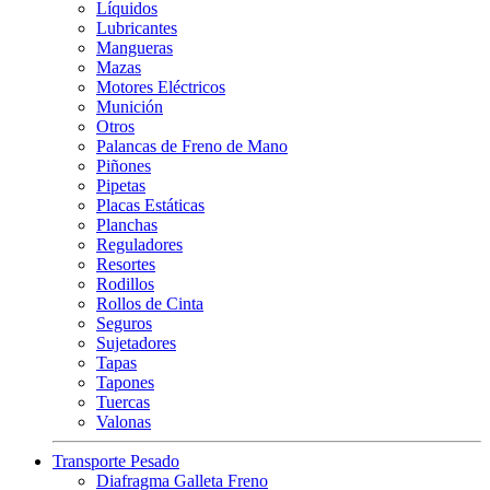
Líquidos
Lubricantes
Mangueras
Mazas
Motores Eléctricos
Munición
Otros
Palancas de Freno de Mano
Piñones
Pipetas
Placas Estáticas
Planchas
Reguladores
Resortes
Rodillos
Rollos de Cinta
Seguros
Sujetadores
Tapas
Tapones
Tuercas
Valonas
Transporte Pesado
Diafragma Galleta Freno