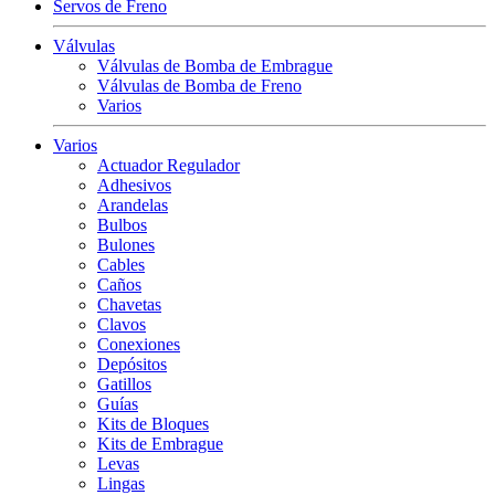
Servos de Freno
Válvulas
Válvulas de Bomba de Embrague
Válvulas de Bomba de Freno
Varios
Varios
Actuador Regulador
Adhesivos
Arandelas
Bulbos
Bulones
Cables
Caños
Chavetas
Clavos
Conexiones
Depósitos
Gatillos
Guías
Kits de Bloques
Kits de Embrague
Levas
Lingas