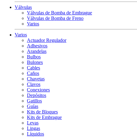
Válvulas
Válvulas de Bomba de Embrague
Válvulas de Bomba de Freno
Varios
Varios
Actuador Regulador
Adhesivos
Arandelas
Bulbos
Bulones
Cables
Caños
Chavetas
Clavos
Conexiones
Depósitos
Gatillos
Guías
Kits de Bloques
Kits de Embrague
Levas
Lingas
Líquidos