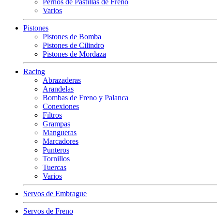
Pernos de Pastillas de Freno
Varios
Pistones
Pistones de Bomba
Pistones de Cilindro
Pistones de Mordaza
Racing
Abrazaderas
Arandelas
Bombas de Freno y Palanca
Conexiones
Filtros
Grampas
Mangueras
Marcadores
Punteros
Tornillos
Tuercas
Varios
Servos de Embrague
Servos de Freno