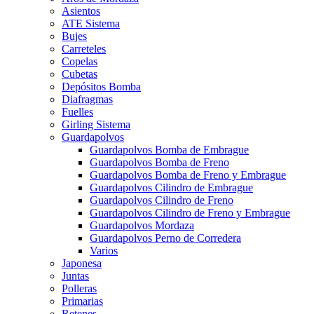
Asientos
ATE Sistema
Bujes
Carreteles
Copelas
Cubetas
Depósitos Bomba
Diafragmas
Fuelles
Girling Sistema
Guardapolvos
Guardapolvos Bomba de Embrague
Guardapolvos Bomba de Freno
Guardapolvos Bomba de Freno y Embrague
Guardapolvos Cilindro de Embrague
Guardapolvos Cilindro de Freno
Guardapolvos Cilindro de Freno y Embrague
Guardapolvos Mordaza
Guardapolvos Perno de Corredera
Varios
Japonesa
Juntas
Polleras
Primarias
Retenes